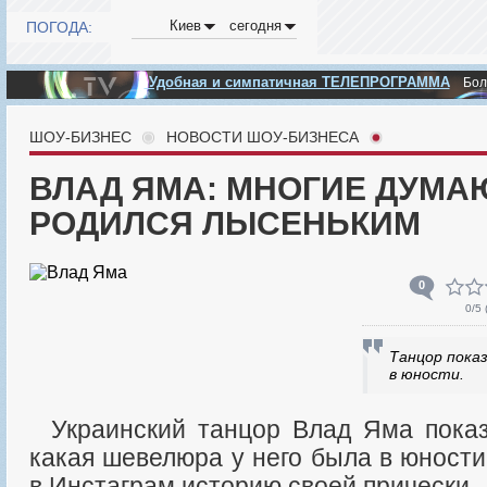
Киев
сегодня
ПОГОДА:
Удобная и симпатичная ТЕЛЕПРОГРАММА
Бо
ШОУ-БИЗНЕС
НОВОСТИ ШОУ-БИЗНЕСА
ВЛАД ЯМА: МНОГИЕ ДУМАЮ
РОДИЛСЯ ЛЫСЕНЬКИМ
0
0
/5 
Танцор показ
в юности.
Украинский танцор Влад Яма показал подписчикам,
какая шевелюра у него была в юности
в Инстаграм историю своей прически.