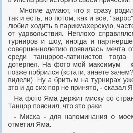
- Многие думают, что я сразу родился лысеньким. Да,
так и есть, но потом, как и все, "зарос
любил ходить в парикмахерскую, част
от удовольствия. Неплохо справлялс
турниров и шоу, иногда и партнерше
совершеннолетию появилась мечта от
среди танцоров-латинистов тогд
дотерпел. На фото мой максимум – к
позже побрился (кстати, знаете зачем
видели). Ну а бритым на турнирах уж
это и до сих пор не принято, - сказал 
На фото Яма держит миску со странным содержимым.
Танцор пояснил, что это раки.
- Миска - для напоминания о моем знаке зодиака, -
отметил Яма.