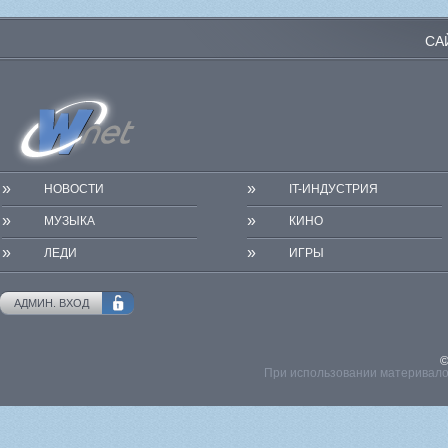
СА
»
»
НОВОСТИ
IT-ИНДУСТРИЯ
»
»
МУЗЫКА
КИНО
»
»
ЛЕДИ
ИГРЫ
АДМИН. ВХОД
©
При использовании материвалов